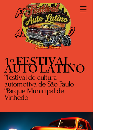
Festival
Auto Latino
1º FESTIVAL
AUTO LATINO
ºFestival de cultura
automotiva de São Paulo
ºParque Municipal de
Vinhedo